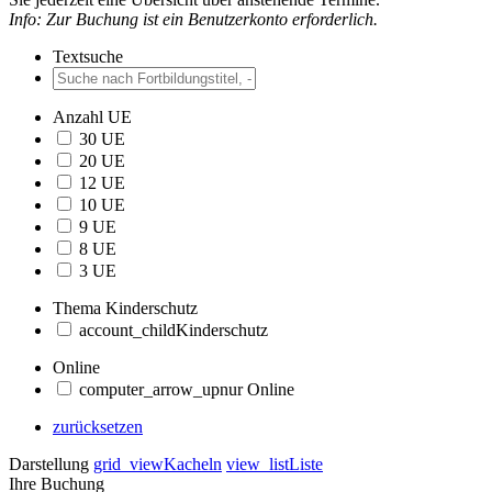
Info: Zur Buchung ist ein Benutzerkonto erforderlich.
Textsuche
Anzahl UE
30 UE
20 UE
12 UE
10 UE
9 UE
8 UE
3 UE
Thema Kinderschutz
account_child
Kinderschutz
Online
computer_arrow_up
nur Online
zurücksetzen
Darstellung
grid_view
Kacheln
view_list
Liste
Ihre Buchung